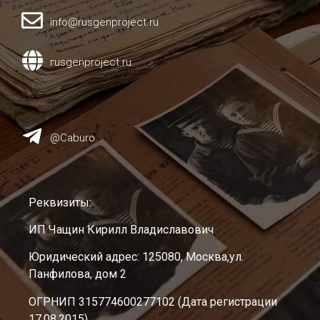
info@rusgenproject.ru
гusgenproject.ru
@Caburo
Реквизиты:
ИП Чащин Кирилл Владиславович
Юридический адрес: 125080, Москва,ул.
Панфилова, дом 2
ОГРНИП 315774600277102 (Дата регистрации
17.08.2015)