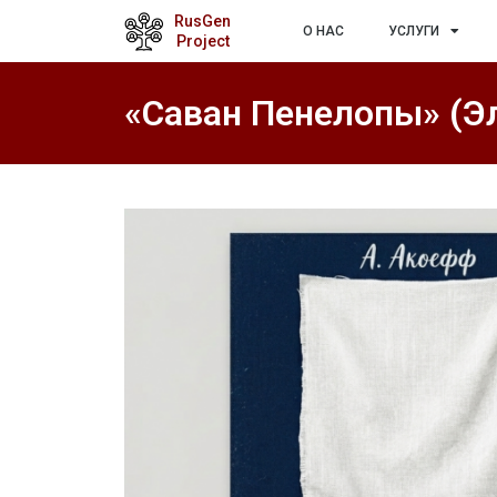
RusGen
О НАС
УСЛУГИ
Project
«Саван Пенелопы» (Э