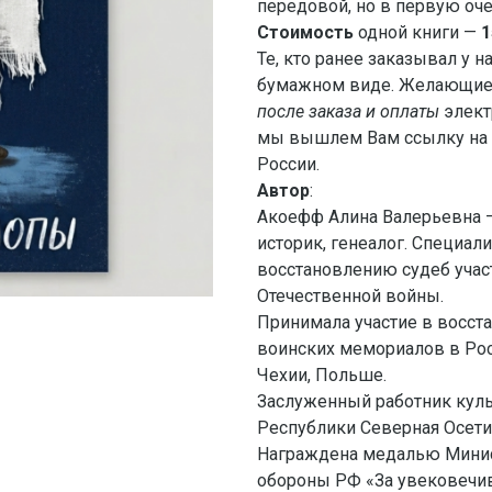
передовой, но в первую очер
Стоимость
одной книги —
1
Те, кто ранее заказывал у н
бумажном виде. Желающие 
после заказа и оплаты
элект
мы вышлем Вам ссылку на 
России.
Автор
:
Акоефф Алина Валерьевна 
историк, генеалог. Специали
восстановлению судеб учас
Отечественной войны.
Принимала участие в восст
воинских мемориалов в Рос
Чехии, Польше.
Заслуженный работник кул
Республики Северная Осети
Награждена медалью Мини
обороны РФ «За увековечи