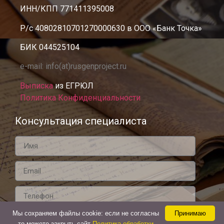
ИНН/КПП 771411395008
Р/с 40802810701270000630 в ООО «Банк Точка»
БИК 044525104
e-mail: info(at)rusgenproject.ru
Выписка
из ЕГРЮЛ
Политика Конфиденциальности
Консультация специалиста
Мы cохраняем файлы cookie: если не согласны
Принимаю
Жду звонка!
то можете закрыть сайт
Политика обработки