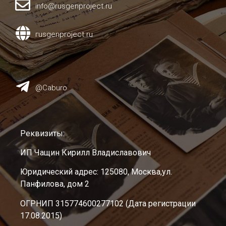
info@rusgenproject.ru
гusgenproject.ru
@Caburo
Реквизиты:
ИП Чащин Кирилл Владиславович
Юридический адрес: 125080, Москва,ул.
Панфилова, дом 2
ОГРНИП 315774600277102 (Дата регистрации
17.08.2015)