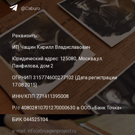
@Caburo
Реквизиты:
ИП Чащин Кирилл Владиславович
Юридический адрес: 125080, Москва,ул.
Панфилова, дом 2
ОГРНИП 315774600277102 (Дата регистрации
17.08.2015)
ИНН/КПП 771411395008
Р/с 40802810701270000630 в ООО «Банк Точка»
БИК 044525104
e-mail: info(at)rusgenproject.ru