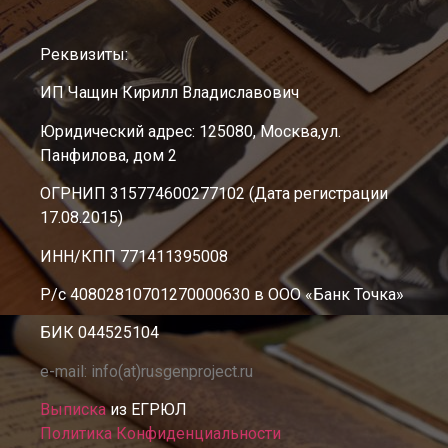
Реквизиты:
ИП Чащин Кирилл Владиславович
Юридический адрес: 125080, Москва,ул.
Панфилова, дом 2
ОГРНИП 315774600277102 (Дата регистрации
17.08.2015)
ИНН/КПП 771411395008
Р/с 40802810701270000630 в ООО «Банк Точка»
БИК 044525104
e-mail: info(at)rusgenproject.ru
Выписка
из ЕГРЮЛ
Политика Конфиденциальности