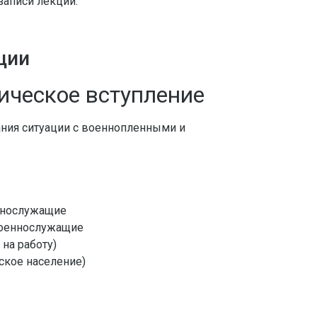
записи лекции.
ции
ическое вступление
ания ситуации с военнопленными и
м
ннослужащие
военнослужащие
на работу)
ское население)