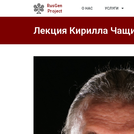
RusGen
О НАС
УСЛУГИ
Project
Лекция Кирилла Чащи