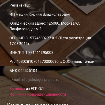
Реквизиты:
ИП Чащин Кирилл Владиславович
Юридический адрес: 125080, Москва,ул.
Панфилова, дом 2
ОГРНИП 315774600277102 (Дата регистрации
17.08.2015)
ИНН/КПП 771411395008
Р/с 40802810701270000630 в ООО «Банк Точка»
БИК 044525104
e-mail: info(at)rusgenproject.ru
Выписка
из ЕГРЮЛ
Политика Конфиденциальности